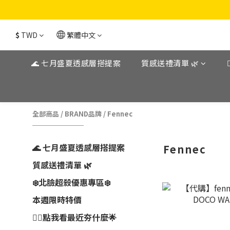
$
TWD
繁體中文
🌊 七月盛夏透感層搭提案
質感送禮清單 🌿
全部商品
/
BRAND品牌
/
Fennec
🌊 七月盛夏透感層搭提案
Fennec
質感送禮清單 🌿
❄️北臉超殺優惠專區❄️
本週限時特價
👉🏼點我看最近夯什麼🌟