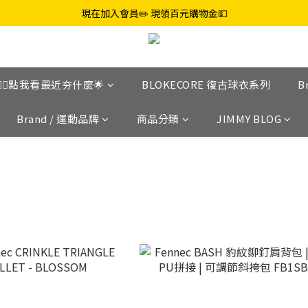
現在加入會員✏️ 現領百元購物金💵
👉🏼點我看最近夯什麼🌟
BLOKECORE 復古球衣系列
B
Brand / 運動品牌
商品分類
JIMMY BLOG