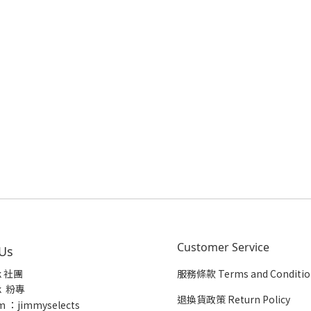
Customer Service
 Us
k 社團
服務條款 Terms and Conditio
k 粉專
退換貨政策 Return Policy
m ：jimmyselects