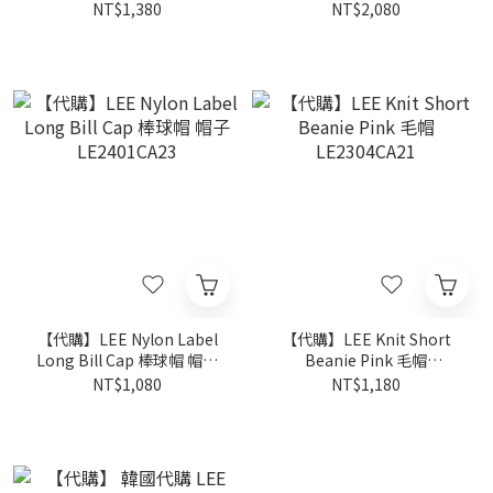
LE2401CA15
LE2401CA24
NT$1,380
NT$2,080
【代購】LEE Nylon Label
【代購】LEE Knit Short
Long Bill Cap 棒球帽 帽子
Beanie Pink 毛帽
LE2401CA23
LE2304CA21
NT$1,080
NT$1,180