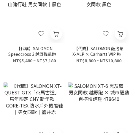
【代購】SALOMON
【代購】SALOMON 薩洛蒙
Speedcross 3 越野機能跑鞋
X-ALP × Carhartt WIP 聯名
｜防滑抓地 減震包覆 戶外登
款 舒適貼合 登山徒步鞋 男女
NT$5,480 ~ NT$7,180
NT$8,800 ~ NT$10,800
山健行鞋 男女同款｜黑色
同款 黑色