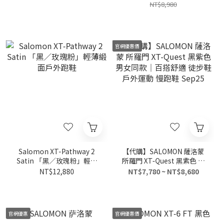
NT$8,980
官網優惠價
Salomon XT-Pathway 2
【代購】SALOMON 薩洛蒙
Satin 「黑／玫瑰粉」輕薄
所羅門 XT-Quest 黑紫色 男
緞面戶外跑鞋
女同款｜百搭舒適 徒步鞋 戶
NT$12,880
NT$7,780 ~ NT$8,680
外運動 慢跑鞋 Sep25
官網優惠
官網優惠價