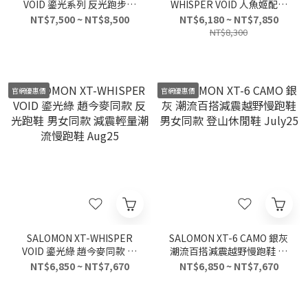
VOID 鎏光系列 反光跑步鞋
WHISPER VOID 人魚姬配色
幻夜紫 男女同款 💜✨Aug25
反光慢跑鞋 男女款 鎏光系列
NT$7,500 ~ NT$8,500
NT$6,180 ~ NT$7,850
減震耐磨機能跑鞋 Aug25
NT$8,300
官網優惠價
官網優惠價
SALOMON XT-WHISPER
SALOMON XT-6 CAMO 銀灰
VOID 鎏光綠 趙今麥同款 反
潮流百搭減震越野慢跑鞋 男
光跑鞋 男女同款 減震輕量潮
女同款 登山休閒鞋 July25
NT$6,850 ~ NT$7,670
NT$6,850 ~ NT$7,670
流慢跑鞋 Aug25