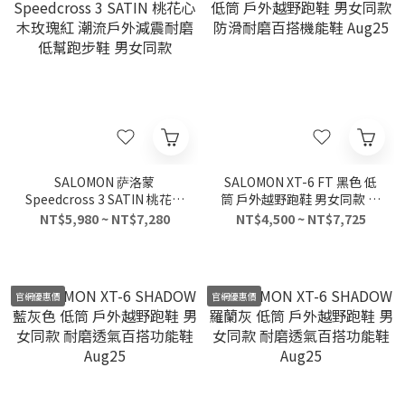
SALOMON 萨洛蒙
SALOMON XT-6 FT 黑色 低
Speedcross 3 SATIN 桃花心
筒 戶外越野跑鞋 男女同款 防
木玫瑰紅 潮流戶外減震耐磨
滑耐磨百搭機能鞋 Aug25
NT$5,980 ~ NT$7,280
NT$4,500 ~ NT$7,725
低幫跑步鞋 男女同款
官網優惠價
官網優惠價