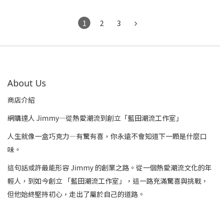
1
2
3
About Us
商店介紹
網購達人 Jimmy—從熱愛潮流到創立「藍田潮流工作室」
人生就像一盒巧克力—有驚有喜，你永遠不會知道下一顆是什麼口
味。
這句話或許最能形容 Jimmy 的創業之路。從一個熱愛潮流文化的年
輕人，到如今創立 「藍田潮流工作室」，這一路充滿驚喜與挑戰，
但他始終堅持初心，走出了屬於自己的道路。