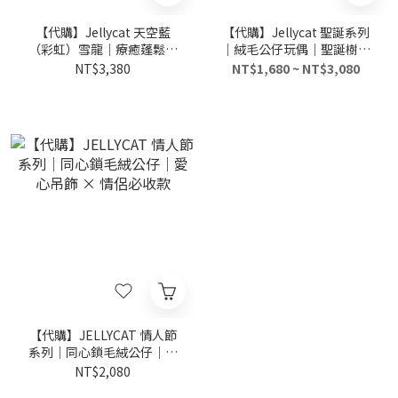
【代購】Jellycat 天空藍
【代購】Jellycat 聖誕系列
（彩虹）雪龍｜療癒蓬鬆毛
｜絨毛公仔玩偶｜聖誕樹／
絨公仔
北歐雲杉／松樹／滑雪企鵝
NT$3,380
NT$1,680 ~ NT$3,080
／聖誕白兔（五款）
【代購】JELLYCAT 情人節
系列｜同心鎖毛絨公仔｜愛
心吊飾 × 情侶必收款
NT$2,080