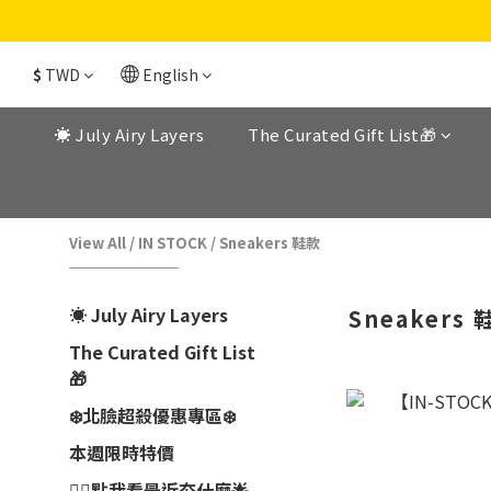
$
TWD
English
☀️ July Airy Layers
The Curated Gift List🎁
View All
/
IN STOCK
/
Sneakers 鞋款
☀️ July Airy Layers
Sneakers 
The Curated Gift List
🎁
❄️北臉超殺優惠專區❄️
本週限時特價
👉🏼點我看最近夯什麼🌟