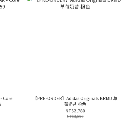
- Core
【PRE-ORDER】Adidas Originals BRMD 草
9
莓奶昔 粉色
NT$2,780
NT$3,890