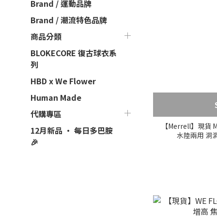
Brand / 運動品牌
Brand / 潮流特色品牌
商品分類
BLOKECORE 復古球衣系
列
HBD x We Flower
Human Made
代購專區
【Merrell】現貨 M
12月新品 · 每日多巴胺
水陸兩用 洞洞
🎉