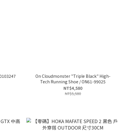
10103247
On Cloudmonster "Triple Black" High-
Tech Running Shoe / ON61-99025
NT$4,580
NT$5,580