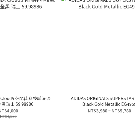
Cloud5 休閒鞋 科技感 潮流
ADIDAS ORIGINALS SUPERSTAR 
 瑞士 59.98986
Black Gold Metallic EG495
NT$4,000
NT$3,980 ~ NT$5,780
NT$4,580