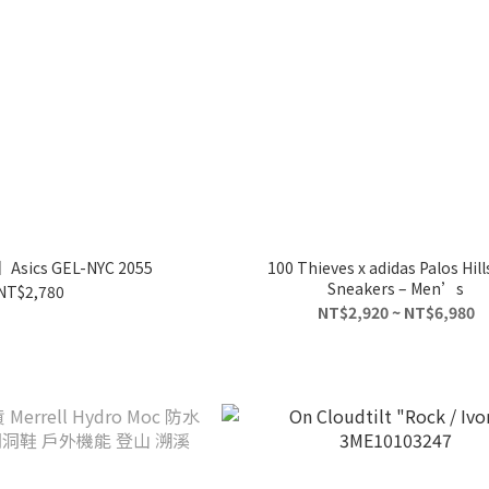
Asics GEL-NYC 2055
100 Thieves x adidas Palos Hill
Sneakers – Men’s
NT$2,780
NT$2,920 ~ NT$6,980