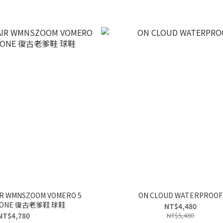
R WMNSZOOM VOMERO 5
ON CLOUD WATERPROOF
TONE 復古老爹鞋 球鞋
NT$4,480
NT$4,780
NT$5,480