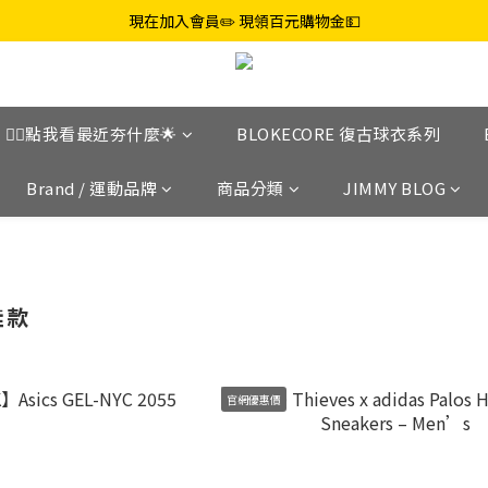
現在加入會員✏️ 現領百元購物金💵
👉🏼點我看最近夯什麼🌟
BLOKECORE 復古球衣系列
Brand / 運動品牌
商品分類
JIMMY BLOG
鞋款
官網優惠價