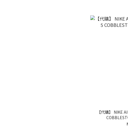
【代購】 NIKE AI
COBBLES