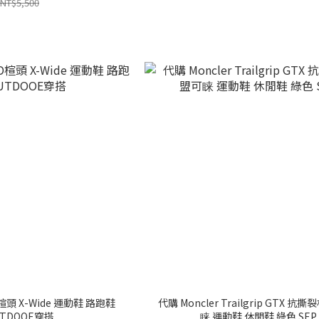
NT$5,500
 D楦頭 X-Wide 運動鞋 路跑鞋
代購 Moncler Trailgrip GTX 抗
UTDOOE穿搭
睐 運動鞋 休閒鞋 綠色 SEP