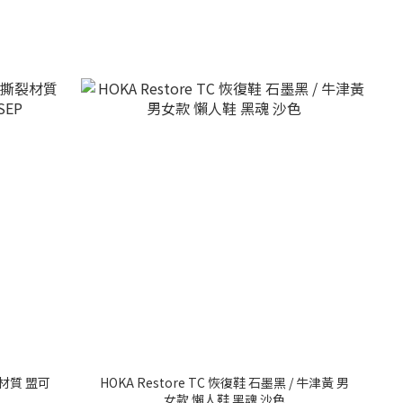
撕裂材質 盟可
HOKA Restore TC 恢復鞋 石墨黑 / 牛津黃 男
女款 懶人鞋 黑魂 沙色