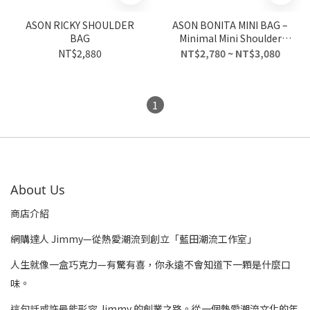
ASON RICKY SHOULDER
ASON BONITA MINI BAG –
BAG
Minimal Mini Shoulder
Bag / Crossbody Bag (6
NT$2,880
NT$2,780 ~ NT$3,080
Colors)
1
About Us
商店介紹
網購達人 Jimmy—從熱愛潮流到創立「藍田潮流工作室」
人生就像一盒巧克力—有驚有喜，你永遠不會知道下一顆是什麼口
味。
這句話或許最能形容 Jimmy 的創業之路。從一個熱愛潮流文化的年