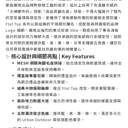
節皆展現出品牌對極致工藝的追求。設計上採用了充滿層次感的
「大網眼布料」搭配「高品質翻毛皮」拼接，不僅大幅提升了鞋內
的空氣循環與透氣性，更確保了滑板運動所需的耐磨與支撐防護。
Flat Top 系列以其經典的平頭廓形聞名，搭配極具辨識度的品牌
Logo 細節，展現出強烈的美式街頭 Vibe。鞋底採用了專為滑板
設計的高抓地力橡膠大底，提供卓越的控板感與行走穩定性。這款
男女同款的板鞋提供藍、黑、黃、綠、灰等多種復古色選，讓您在
任何穿搭風格中都能找到最完美的視覺重心。
✨
核心設計與細節亮點 | Key Features
MESH 網眼與翻毛皮拼接
：結合透氣性與耐磨質感，維持全
天候乾爽並延長使用壽命。
禮盒版專屬包裝
：精緻的禮盒設計，無論是個人收藏或是作
為節日禮品皆展現非凡質感。
經典平頭板鞋輪廓
：復古 Flat Top 造型，輕易駕馭寬褲、
工裝褲等各類街頭單品。
高抓地力耐磨大底
：強化防滑性能，提供卓越的緩震支撐與
場地感。
五款潮流復古色選
：提供藍、黑、黃、綠、灰，滿足多元化
的 Urban Outdoor 與街頭配色需求。