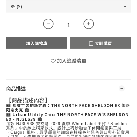
加入購物車
立即購買
加入追蹤清單
商品描述
【商品描述內容】
都會工裝的新定義：THE NORTH FACE SHELDON EX 網路
🏙️
限定夾克
🏙️
Urban Utility Chic: THE NORTH FACE W'S SHELDON
🏙️
EX - NJ3LS38
🏙️
這款 NJ3LS38 夾克是 2026 夏季 White Label 主打「Sheldon
系列」中的線上獨家款式。設計上巧妙融合了休閒氛圍與工裝
（Cargo）風格，最受矚目的細節在於撞色的黑色領口與外部實用
大口袋，不僅增添了視覺層次，更展現出率性幹練的潮流氣息。