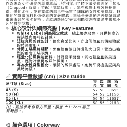
作為專為女性研發的專屬單品，特別採用了時下最受歡迎的「短版
（Cropped）設計」搭配「寬鬆版型」，能在視覺上有效拉長腰
線、優化比例，並在寬鬆的廓形中保留了細膩的女性柔美氣質。輕
量化的防風面料具備優異的穿著體感，無論是盛夏的戶外探險或是
都會街頭的層次穿搭，這款網路限定夾克都能讓您在舒適中展現不
凡的機能型格。
✨
核心設計與細節亮點 | Key Features
White Label 網路限定款式
：線上獨家發售，具備極高的
稀缺性與獨特設計感。
短版寬鬆剪裁設計
：優化身型比例，穿出俐落且具備鬆弛感
的時尚廓形。
休閒工裝風格細節
：黑色撞色領口與機能大口袋，營造出強
烈的都會工裝視覺。
輕量化防風機能面料
：針對夏季開發，質地輕盈且防風透
氣，應對冷氣房或戶外微風。
專為女性身型優化
：細膩的線條處理，完美平衡機能感與柔
美時尚感。
📏
實際平量數據 (cm) | Size Guide
衣
肩
胸
袖
尺寸項 (Size)
長
寬
圍
長
85 (S)
52
50
106
55
90 (M)
54
52
111
56
95 (L)
56
54
116
57
100 (XL)
58
56
121
58
(註：數據參考自官方平量，誤差 ±1~2cm 屬正
常範圍。)
🎨
顏色選項 | Colorway