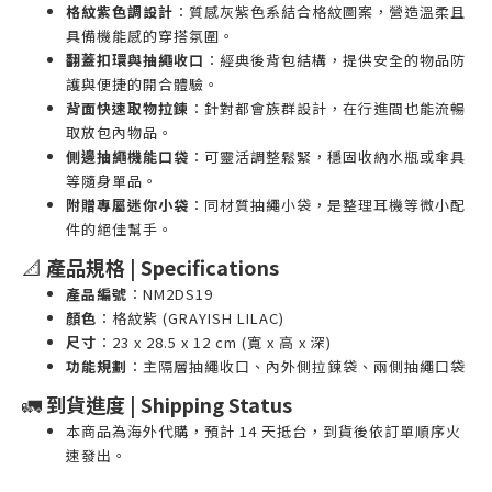
格紋紫色調設計
：質感灰紫色系結合格紋圖案，營造溫柔且
具備機能感的穿搭氛圍。
翻蓋扣環與抽繩收口
：經典後背包結構，提供安全的物品防
護與便捷的開合體驗。
背面快速取物拉鍊
：針對都會族群設計，在行進間也能流暢
取放包內物品。
側邊抽繩機能口袋
：可靈活調整鬆緊，穩固收納水瓶或傘具
等隨身單品。
附贈專屬迷你小袋
：同材質抽繩小袋，是整理耳機等微小配
件的絕佳幫手。
📐
產品規格 | Specifications
產品編號
：NM2DS19
顏色
：格紋紫 (GRAYISH LILAC)
尺寸
：23 x 28.5 x 12 cm (寬 x 高 x 深)
功能規劃
：主隔層抽繩收口、內外側拉鍊袋、兩側抽繩口袋
🚛
到貨進度 | Shipping Status
本商品為海外代購，預計 14 天抵台，到貨後依訂單順序火
速發出。