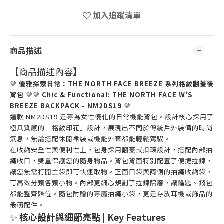
加入追蹤清單
商品描述
【商品描述內容】
💜
優雅探索日常：THE NORTH FACE BREEZE 系列格紋翻蓋後
背包
💜💜
Chic & Functional: THE NORTH FACE W'S
BREEZE BACKPACK - NM2DS19
💜
這款 NM2DS19 是專為女性優化的日常機能背包。設計核心採用了
極具質感的「格紋印花」設計，展現出不同於傳統戶外裝備的時尚
氣息，無論搭配休閒裙裝或機能外套都能輕鬆駕馭。
在收納安全性與便利性上，包身採用翻蓋式扣環設計，搭配內部抽
繩收口，雙重保護您的隨身物品。背包背面特別配置了便捷拉鍊，
讓您無需打開主袋即可快速取物。正面口袋與兩側的抽繩收納袋，
可高效分類各類小物。內部更細心規劃了拉鍊隔層，讓鑰匙、錢包
都能整齊歸位。隨包附贈的專屬抽繩小袋，更是存放耳機或飾品的
最萌配件。
✨
核心設計與細節亮點 | Key Features