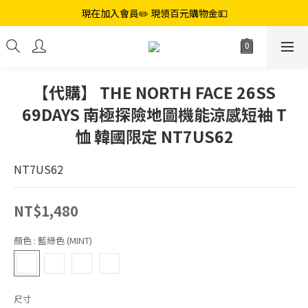
現在加入會員✏️ 現領百元購物金💵
【代購】 THE NORTH FACE 26SS
69DAYS 南極探險地圖機能涼感短袖 T
恤 韓國限定 NT7US62
NT7US62
NT$1,480
顏色
: 藍綠色 (MINT)
尺寸