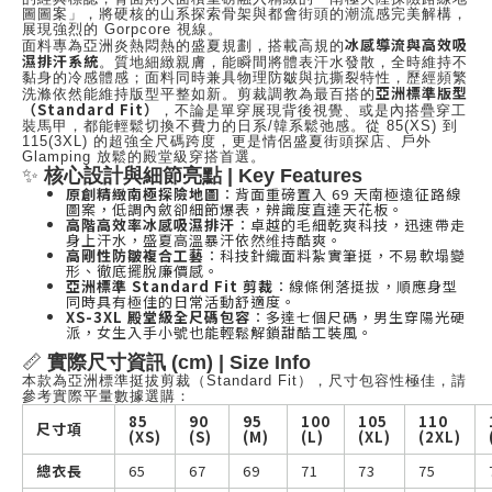
圖圖案」，將硬核的山系探索骨架與都會街頭的潮流感完美解構，
展現強烈的 Gorpcore 視線。
冰感導流與高效吸
面料專為亞洲炎熱悶熱的盛夏規劃，搭載高規的
濕排汗系統
。質地細緻親膚，能瞬間將體表汗水發散，全時維持不
黏身的冷感體感；面料同時兼具物理防皺與抗撕裂特性，歷經頻繁
亞洲標準版型
洗滌依然能維持版型平整如新。剪裁調教為最百搭的
（Standard Fit）
，不論是單穿展現背後視覺、或是內搭疊穿工
裝馬甲，都能輕鬆切換不費力的日系/韓系鬆弛感。從 85(XS) 到
115(3XL) 的超強全尺碼跨度，更是情侶盛夏街頭探店、戶外
Glamping 放鬆的殿堂級穿搭首選。
✨
核心設計與細節亮點 | Key Features
原創精緻南極探險地圖
：背面重磅置入 69 天南極遠征路線
圖案，低調內斂卻細節爆表，辨識度直達天花板。
高階高效率冰感吸濕排汗
：卓越的毛細乾爽科技，迅速帶走
身上汗水，盛夏高溫暴汗依然维持酷爽。
高剛性防皺複合工藝
：科技針織面料紮實筆挺，不易軟塌變
形、徹底擺脫廉價感。
亞洲標準 Standard Fit 剪裁
：線條俐落挺拔，順應身型
同時具有極佳的日常活動舒適度。
XS-3XL 殿堂級全尺碼包容
：多達七個尺碼，男生穿陽光硬
派，女生入手小號也能輕鬆解鎖甜酷工裝風。
📏
實際尺寸資訊 (cm) | Size Info
本款為亞洲標準挺拔剪裁（Standard Fit），尺寸包容性極佳，請
參考實際平量數據選購：
85
90
95
100
105
110
尺寸項
(XS)
(S)
(M)
(L)
(XL)
(2XL)
總衣長
65
67
69
71
73
75