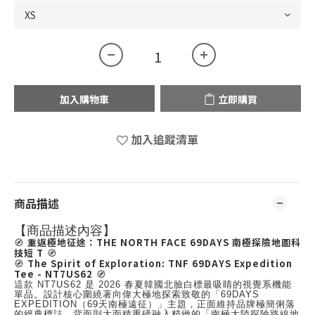
加入購物車
立即購買
加入追蹤清單
商品描述
【商品描述內容】
重返極地征途：THE NORTH FACE 69DAYS 南極探險地圖科
🧭
技短 T
🧭
The Spirit of Exploration: TNF 69DAYS Expedition
🧭
Tee - NT7US62
🧭
這款 NT7US62 是 2026 春夏韓國北臉白標最吸睛的視覺系機能
單品。設計核心圍繞著向偉大極地探索致敬的「69DAYS
EXPEDITION（69天南極遠征）」主題，正面維持品牌極簡俐落
的經典標誌，背面則大面積重磅融入精緻的「南極大陸探險路線地