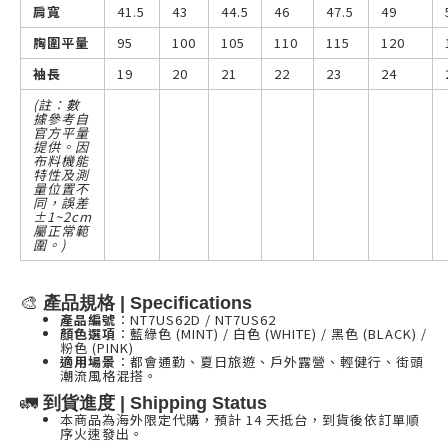
肩寬
41.5
43
44.5
46
47.5
49
胸圍平量
95
100
105
110
115
120
袖長
19
20
21
22
23
24
(註：數
據參考自
官方平量
提供。因
布料機能
特性及測
量位置不
同，誤差
±1~2cm
屬正常範
圍。)
🎨
產品規格 | Specifications
產品編號
：NT7US62D / NT7US62
顏色選項
：藍綠色 (MINT) / 白色 (WHITE) / 黑色 (BLACK) /
粉色 (PINK)
適用場景
：都會通勤、夏日旅遊、戶外露營、輕健行、街頭
潮流風格混搭。
🚛
到貨進度 | Shipping Status
本商品為海外限定代購，預計 14 天抵台，到貨後依訂單順
序火速發出。