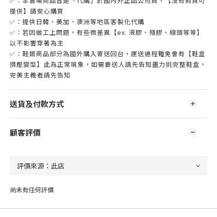
✅：本賣場商品皆是「代購」於國內外正品公司貨，【沒有假貨可
提供】請安心購買
✅：提供日韓、美加、澳洲等地區客製化代購
✅：若因做工上問題，有些微差異【ex. 液膠、殘膠、線頭等等】
以不影響穿著為主
✅：鞋類商品部分為國外購入寄送回台，運送過程難免會有【鞋盒
擠壓變型】此為正常現象，如需要送人請先告知盡力挑完整鞋盒，
完美主義者請先告知
送貨及付款方式
顧客評價
尚未有任何評價