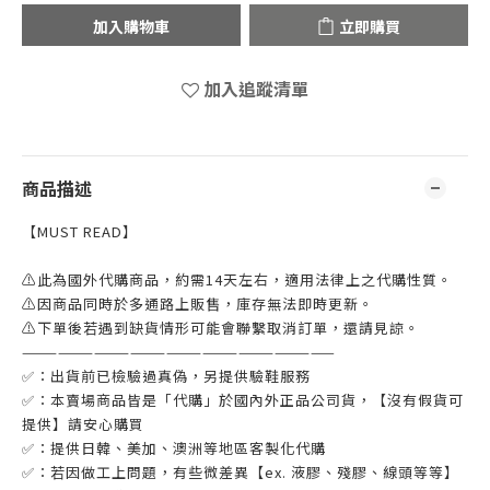
加入購物車
立即購買
加入追蹤清單
商品描述
【MUST READ】
⚠此為國外代購商品，約需14天左右，適用法律上之代購性質。
⚠因商品同時於多通路上販售，庫存無法即時更新。
⚠下單後若遇到缺貨情形可能會聯繫取消訂單，還請見諒。
——————————————————————————
✅：出貨前已檢驗過真偽，另提供驗鞋服務
✅：本賣場商品皆是「代購」於國內外正品公司貨，【沒有假貨可
提供】請安心購買
✅：提供日韓、美加、澳洲等地區客製化代購
✅：若因做工上問題，有些微差異【ex. 液膠、殘膠、線頭等等】