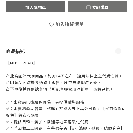
加入購物車
立即購買
加入追蹤清單
商品描述
【MUST READ】
⚠此為國外代購商品，約需14天左右，適用法律上之代購性質。
⚠因商品同時於多通路上販售，庫存無法即時更新。
⚠下單後若遇到缺貨情形可能會聯繫取消訂單，還請見諒。
——————————————————————————
✅：出貨前已檢驗過真偽，另提供驗鞋服務
✅：本賣場商品皆是「代購」於國內外正品公司貨，【沒有假貨可
提供】請安心購買
✅：提供日韓、美加、澳洲等地區客製化代購
✅：若因做工上問題，有些微差異【ex. 液膠、殘膠、線頭等等】