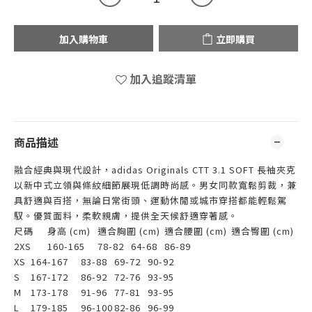
加入購物車
立即購買
加入追蹤清單
商品描述
融合經典與現代設計，adidas Originals CTT 3.1 SOFT 長袖夾克
以新中式立領與條紋細節展現低調時尚感。男女同款寬鬆剪裁，兼
具舒適與百搭，無論日常街頭、運動休閒或城市穿搭都能輕鬆駕
馭。優質面料，柔軟親膚，提供全天候舒適穿著感。
尺碼
身高 (cm)
適合胸圍 (cm)
適合腰圍 (cm)
適合臀圍 (cm)
2XS
160-165
78-82
64-68
86-89
XS
164-167
83-88
69-72
90-92
S
167-172
86-92
72-76
93-95
M
173-178
91-96
77-81
93-95
L
179-185
96-100
82-86
96-99