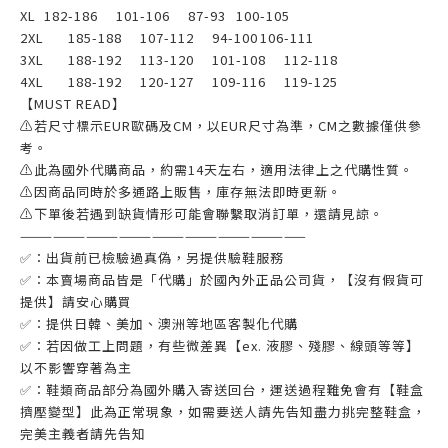
XL
182-186
101-106
87-93
100-105
2XL
185-188
107-112
94-100
106-111
3XL
188-192
113-120
101-108
112-118
4XL
188-192
120-127
109-116
119-125
【MUST READ】
⚠若尺寸標示EUR歐碼及CM，以EUR尺寸為準，CM之數據僅供參
考。
⚠此為國外代購商品，約需14天左右，適用法律上之代購性質。
⚠因商品同時於多通路上販售，庫存無法即時更新。
⚠下單後若遇到缺貨情形可能會聯繫取消訂單，還請見諒。
——————————————————————————
✅：出貨前已檢驗過真偽，另提供驗鞋服務
✅：本賣場商品皆是「代購」於國內外正品公司貨，【沒有假貨可
提供】請安心購買
✅：提供日韓、美加、澳洲等地區客製化代購
✅：若因做工上問題，有些微差異【ex. 液膠、殘膠、線頭等等】
以不影響穿著為主
✅：鞋類商品部分為國外購入寄送回台，運送過程難免會有【鞋盒
擠壓變型】此為正常現象，如需要送人請先告知盡力挑完整鞋盒，
完美主義者請先告知