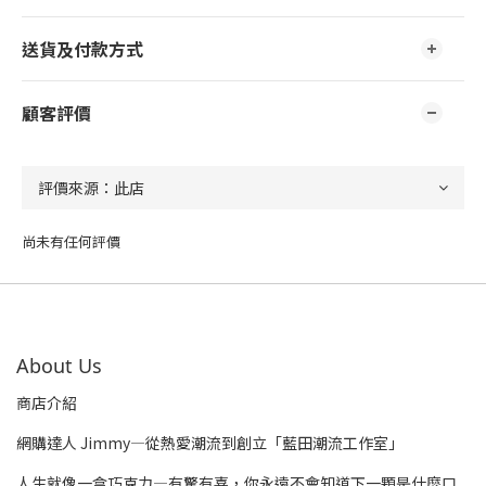
送貨及付款方式
顧客評價
尚未有任何評價
About Us
商店介紹
網購達人 Jimmy—從熱愛潮流到創立「藍田潮流工作室」
人生就像一盒巧克力—有驚有喜，你永遠不會知道下一顆是什麼口