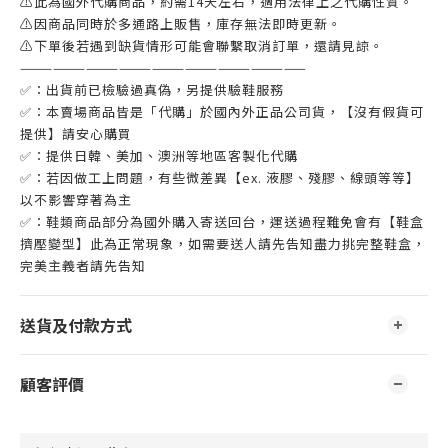
⚠此為國外代購商品，約需14天左右，適用法律上之代購性質。
⚠因商品同時於多通路上販售，庫存無法即時更新。
⚠下單後若遇到缺貨情形可能會聯繫取消訂單，還請見諒。
——————————————————————————
✅：出貨前已檢驗過真偽，另提供驗鞋服務
✅：本賣場商品皆是「代購」於國內外正品公司貨，【沒有假貨可
提供】請安心購買
✅：提供日韓、美加、澳洲等地區客製化代購
✅：若因做工上問題，有些微差異【ex. 液膠、殘膠、線頭等等】
以不影響穿著為主
✅：鞋類商品部分為國外購入寄送回台，運送過程難免會有【鞋盒
擠壓變型】此為正常現象，如需要送人請先告知盡力挑完整鞋盒，
完美主義者請先告知
送貨及付款方式
顧客評價