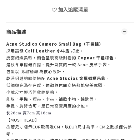
加入追蹤清單
商品描述
Acne Studios Camero Small Bag（干邑棕）
採用高級
Calf Leather 小牛皮
打造，
皮面細緻柔軟，顏色呈現高級耐看的
Cognac 干邑棕色
，
是秋冬穿搭最百搭、提升氣質的一款 Acne 皮革手袋。
包型以
北歐極簡
為核心設計，
乾淨俐落的線條搭配
Acne Studios 金屬徽標吊飾
，
低調卻充滿存在感，通勤與休閒穿搭都能完美駕馭。
小號尺寸輕巧但收納足夠，
能放：手機、短夾、卡夾、補妝小物、鑰匙等，
手提、肩背皆可，是日常高實用度的小包。
长26cm 宽7cm 高16cm
【MUST READ】
⚠若尺寸標示EUR歐碼及CM，以EUR尺寸為準，CM之數據僅供參
考。