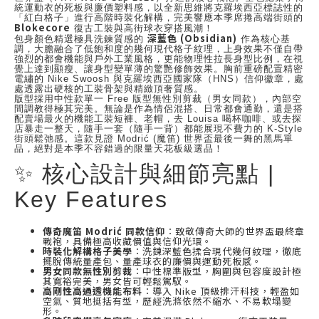
統運動衣的死板與廉價塑料感，以全新思維將克羅埃西亞標誌性的
「紅白格子」進行高階時裝化解構，完美響應本季席捲高端街頭的
Blokecore
復古工裝與高街球衣穿搭風潮！
深藍色 (Obsidian)
包身顏色精選極具洗鍊質感的
作為核心基
調，大膽融合了低飽和度的幾何現代格子紋理，上身效果不僅自帶
強烈的都會機能與戶外工業風格，更能物理性拉長身型比例，在視
覺上達到顯瘦、讓身型變單薄的驚艷修飾效果。胸前重磅配置精密
電繡的 Nike Swoosh 與克羅埃西亞國家隊（HNS）信仰徽章，處
處透露出硬核的工裝骨架與精緻頂奢質感。
版型採用中性款單一 Free 版型無性別剪裁（男女同款），內部空
間調教得極其完美。無論是作為情侶混搭、日常都會通勤，還是搭
配賣場最火的機能工裝短褲、老帽，去 Louisa 喝杯咖啡、或去探
店暴走一整天，隨手一套（隨手一背）都能展現不費力的 K-Style
街頭鬆弛感。這款見證 Modrić (魔笛) 世界盃最後一舞的黑馬單
品，絕對是本季不容錯過的限量天花板級選品！
✨ 核心設計與細節亮點 |
Key Features
傳奇魔笛 Modrić 同款信仰
：致敬傳奇大師的世界盃最終章
戰袍，具備極高收藏價值與信仰光環。
時裝化解構格子美學
：洗鍊深藍色揉合現代幾何紋理，徹底
擺脫傳統量產包、量產球衣的廉價與運動死板感。
男女同款無性別剪裁
：中性標準版型，胸圍與包容度設計極
其寬裕完美，男女皆可輕鬆駕馭。
高剛性高通透機能布料
：導入 Nike 頂級排汗科技，輕盈如
空氣、質地挺括有型，歷經洗滌依然不縮水、不易軟塌變
形。