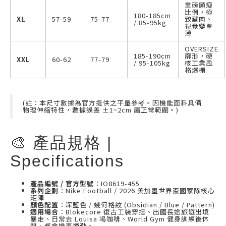
重磅顯瘦
比例，極
180-185cm
XL
57-59
75-77
致藏肉、
/ 85-95kg
視覺變單
薄
OVERSIZE
185-190cm
廓形，硬
XXL
60-62
77-79
/ 95-105kg
核工業風
格爆棚
(註：本尺寸數據為官方提供之平量參考。因機能面料具備
物理伸縮特性，數據誤差 ±1~2cm 屬正常範圍。)
🎨 產品規格 |
Specifications
產品編號 / 官方型號
：IO8619-455
系列企劃
：Nike Football / 2026 美加墨世界盃國家隊核心
矩陣
顏色配置
：深藍色 / 幾何格紋 (Obsidian / Blue / Pattern)
適用場合
：Blokecore 復古工裝穿搭、出國長途旅遊出境
暴走、日常去 Louisa 喝咖啡、World Gym 健身訓練後休
閒、都會機車通勤。