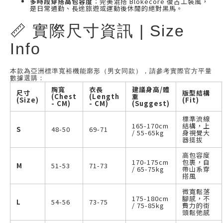
多時段穿搭高包容度
：完美混搭 Blokecore 復古工裝風，
是日常通勤、長途旅遊或運動後休閒的絕對黑馬。
📏 實際尺寸資訊 | Size
Info
本款為亞洲標準寬裕機能廓形（男女同款），請參考實際官方平量
數據選購：
胸寬
衣長
建議身高/體
尺寸
版型結構
(Chest
(Length
重
(Size)
(Fit)
- CM)
- CM)
(Suggest)
標準流線
165-170cm
結構，上
S
48-50
69-71
/ 55-65kg
身視覺大
器挺拔
高包容度
170-175cm
包裹，自
M
51-53
71-73
/ 65-75kg
帶山系穿
搭風
微寬鬆落
175-180cm
腳感，不
L
54-56
73-75
/ 75-85kg
費力的街
頭鬆弛感