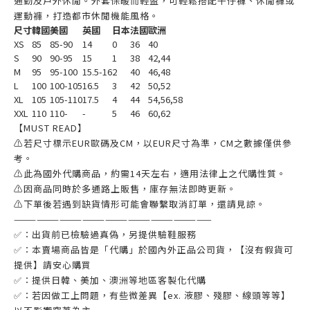
通勤及戶外休閒。外套保暖而輕盈，可輕鬆搭配牛仔褲、休閒褲或
運動褲，打造都市休閒機能風格。
尺寸
韓國
美國
英國
日本
法國
歐洲
XS
85
85-90
14
0
36
40
S
90
90-95
15
1
38
42,44
M
95
95-100
15.5-16
2
40
46,48
L
100
100-105
16.5
3
42
50,52
XL
105
105-110
17.5
4
44
54,56,58
XXL
110
110-
-
5
46
60,62
【MUST READ】
⚠若尺寸標示EUR歐碼及CM，以EUR尺寸為準，CM之數據僅供參
考。
⚠此為國外代購商品，約需14天左右，適用法律上之代購性質。
⚠因商品同時於多通路上販售，庫存無法即時更新。
⚠下單後若遇到缺貨情形可能會聯繫取消訂單，還請見諒。
——————————————————————————
✅：出貨前已檢驗過真偽，另提供驗鞋服務
✅：本賣場商品皆是「代購」於國內外正品公司貨，【沒有假貨可
提供】請安心購買
✅：提供日韓、美加、澳洲等地區客製化代購
✅：若因做工上問題，有些微差異【ex. 液膠、殘膠、線頭等等】