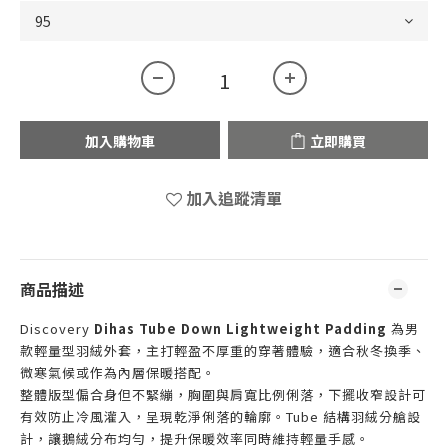
加入購物車
立即購買
加入追蹤清單
商品描述
Discovery
Dihas Tube Down Lightweight Padding
為男
款輕量型羽絨外套，主打輕盈不厚重的穿著體驗，適合秋冬換季、
微寒氣候或作為內層保暖搭配。
整體版型偏合身但不緊繃，胸圍與肩寬比例俐落，下擺收窄設計可
有效防止冷風灌入，呈現乾淨俐落的輪廓。Tube 結構羽絨分艙設
計，讓鵝絨分布均勻，提升保暖效率同時維持輕量手感。