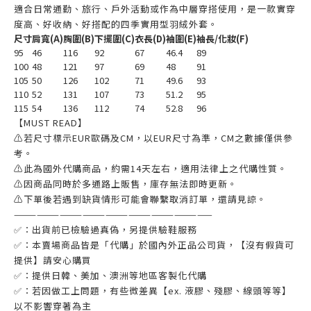
適合日常通勤、旅行、戶外活動或作為中層穿搭使用，是一款實穿
度高、好收納、好搭配的四季實用型羽絨外套。
尺寸
肩寬(A)
胸圍(B)
下擺圍(C)
衣長(D)
袖圍(E)
袖長/化妝(F)
95
46
116
92
67
46.4
89
100
48
121
97
69
48
91
105
50
126
102
71
49.6
93
110
52
131
107
73
51.2
95
115
54
136
112
74
52.8
96
【MUST READ】
⚠若尺寸標示EUR歐碼及CM，以EUR尺寸為準，CM之數據僅供參
考。
⚠此為國外代購商品，約需14天左右，適用法律上之代購性質。
⚠因商品同時於多通路上販售，庫存無法即時更新。
⚠下單後若遇到缺貨情形可能會聯繫取消訂單，還請見諒。
——————————————————————————
✅：出貨前已檢驗過真偽，另提供驗鞋服務
✅：本賣場商品皆是「代購」於國內外正品公司貨，【沒有假貨可
提供】請安心購買
✅：提供日韓、美加、澳洲等地區客製化代購
✅：若因做工上問題，有些微差異【ex. 液膠、殘膠、線頭等等】
以不影響穿著為主