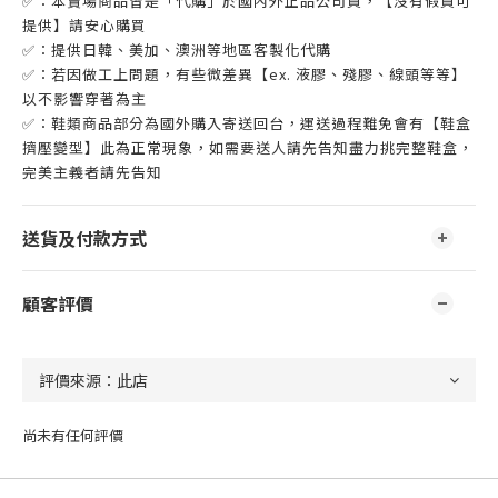
✅：本賣場商品皆是「代購」於國內外正品公司貨，【沒有假貨可
提供】請安心購買
✅：提供日韓、美加、澳洲等地區客製化代購
✅：若因做工上問題，有些微差異【ex. 液膠、殘膠、線頭等等】
以不影響穿著為主
✅：鞋類商品部分為國外購入寄送回台，運送過程難免會有【鞋盒
擠壓變型】此為正常現象，如需要送人請先告知盡力挑完整鞋盒，
完美主義者請先告知
送貨及付款方式
顧客評價
尚未有任何評價