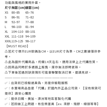
功能與風格的實用外套。
尺寸
胸圍 (cm)
腰圍 (cm)
XS
80–85
65–76
S
86–91
71–82
M
92–97
77–88
L
98–103
81–94
XL
104–110
88–101
XXL
111–118
94–109
XXXL
119–125
98–117
【MUST READ】
⚠若尺寸標示EUR歐碼及CM，以EUR尺寸為準，CM之數據僅供參
考。
⚠此為國外代購商品，約需14天左右，適用法律上之代購性質。
⚠因商品同時於多通路上販售，庫存無法即時更新。
⚠下單後若遇到缺貨情形可能會聯繫取消訂單，還請見諒。
——————————————————————————
✅：出貨前已檢驗過真偽，另提供驗鞋服務
✅：本賣場商品皆是「代購」於國內外正品公司貨，【沒有假貨可
提供】請安心購買
✅：提供日韓、美加、澳洲等地區客製化代購
✅：若因做工上問題，有些微差異【ex. 液膠、殘膠、線頭等等】