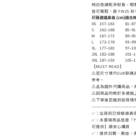
純白色調乾淨耐看，輕
皆可駕馭，是 FW25 
尺碼
建議身高 (cm)
適合胸
XS
157–163
81–87
S
162–168
85–91
M
167–173
89–95
L
172–178
93–99
XL
177–183
97–10
2XL
182–188
101–1
3XL
187–193
105–1
【MUST READ】
⚠若尺寸標示EUR歐碼
參考。
⚠此為國外代購商品，
⚠因商品同時於多通路
⚠下單後若遇到缺貨情
—————————————
✅：出貨前已檢驗過真
✅：本賣場商品皆是「
可提供】請安心購買
✅：提供日韓、美加、