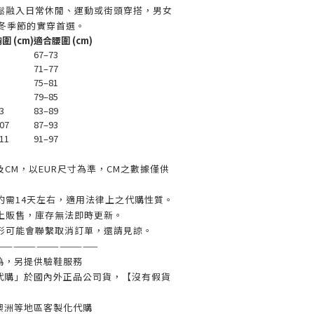
鬆融入日常休閒、運動或街頭穿搭，男女
秋冬季節的實穿首選。
圍 (cm)
適合腰圍 (cm)
67–73
71–77
75–81
79–85
3
83–89
07
87–93
11
91–97
及CM，以EUR尺寸為準，CM之數據僅供
約需14天左右，適用法律上之代購性質。
上販售，庫存無法即時更新。
形可能會聯繫取消訂單，還請見諒。
—————————————
偽，另提供驗鞋服務
代購」於國內外正品公司貨，【沒有假貨
澳洲等地區客製化代購