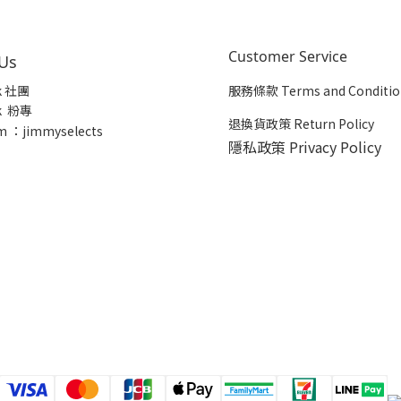
Customer Service
 Us
k 社團
服務條款 Terms and Conditio
k 粉專
退換貨政策 Return Policy
m ：jimmyselects
隱私政策 Privacy Policy