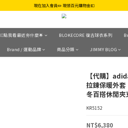
現在加入會員✏️ 現領百元購物金💵
👉🏼點我看最近夯什麼🌟
BLOKECORE 復古球衣系列
B
Brand / 運動品牌
商品分類
JIMMY BLOG
【代購】adidas
拉鍊保暖外套
冬百搭休閒夾
KR5152
NT$6,380