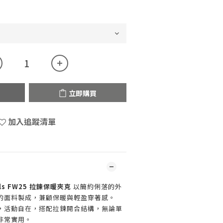
立即購買
加入追蹤清單
nals FW25 拉鍊保暖夾克
以簡約俐落的外
的面料製成，兼顧保暖與輕盈穿著感。
，活動自在，搭配拉鍊開合結構，無論單
非常實用。