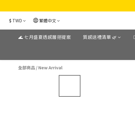
$
TWD
繁體中文
🌊 七月盛夏透感層搭提案
質感送禮清單 🌿
全部商品
/
New Arrival