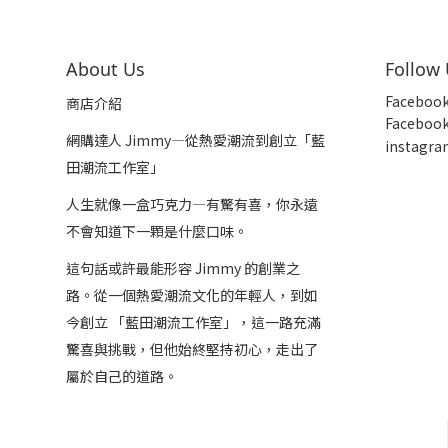
About Us
Follow
Faceboo
商店介紹
Faceboo
網購達人 Jimmy—從熱愛潮流到創立「藍
insta
gra
田潮流工作室」
人生就像一盒巧克力—有驚有喜，你永遠
不會知道下一顆是什麼口味。
這句話或許最能形容 Jimmy 的創業之
路。從一個熱愛潮流文化的年輕人，到如
今創立 「藍田潮流工作室」，這一路充滿
驚喜與挑戰，但他始終堅持初心，走出了
屬於自己的道路。