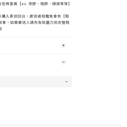
些微差異【ex. 液膠、殘膠、線頭等等】
外購入寄送回台，運送過程難免會有【鞋
現象，如需要送人請先告知盡力挑完整鞋
知