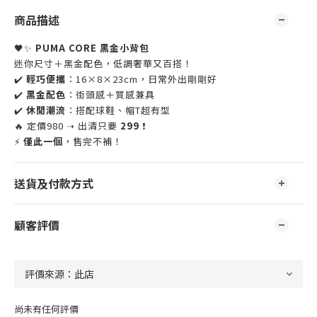
商品描述
🖤✨
PUMA CORE 黑金小背包
迷你尺寸＋黑金配色，低調奢華又百搭！
✔️
輕巧便攜
：16×8×23cm，日常外出剛剛好
✔️
黑金配色
：街頭感＋質感兼具
✔️
休閒潮流
：搭配球鞋、帽T超有型
🔥 定價980 ➝ 出清只要
299
❗
⚡
僅此一個
，售完不補！
送貨及付款方式
顧客評價
尚未有任何評價