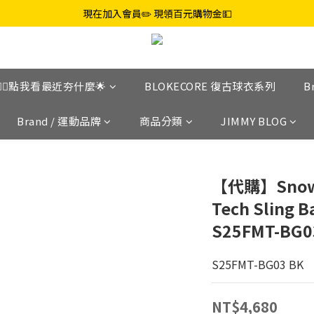
現在加入會員✏️ 現領百元購物金💵
👉🏼點我看最近夯什麼🌟
BLOKECORE 復古球衣系列
B
Brand / 運動品牌
商品分類
JIMMY BLOG
【代購】Snow 
Tech Sling 
S25FMT-BG0
S25FMT-BG03 BK
NT$4,680