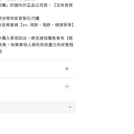
代購」於國內外正品公司貨，【沒有假貨
澳洲等地區客製化代購
些微差異【ex. 液膠、殘膠、線頭等等】
外購入寄送回台，運送過程難免會有【鞋
現象，如需要送人請先告知盡力挑完整鞋
知