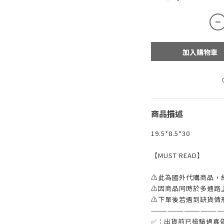
加入購物車
商品描述
19.5*8.5*30
【MUST READ】
⚠此為國外代購商品，
⚠因商品同時於多通路
⚠下單後若遇到缺貨情
—————————————
✅：出貨前已檢驗過真