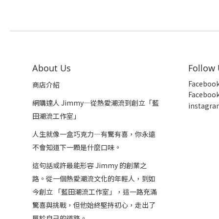
About Us
Follow
Faceboo
商店介紹
Faceboo
網購達人 Jimmy—從熱愛潮流到創立「藍
insta
gra
田潮流工作室」
人生就像一盒巧克力—有驚有喜，你永遠
不會知道下一顆是什麼口味。
這句話或許最能形容 Jimmy 的創業之
路。從一個熱愛潮流文化的年輕人，到如
今創立 「藍田潮流工作室」，這一路充滿
驚喜與挑戰，但他始終堅持初心，走出了
屬於自己的道路。