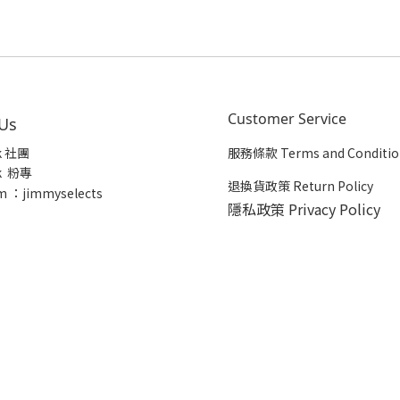
Customer Service
 Us
k 社團
服務條款 Terms and Conditio
k 粉專
退換貨政策 Return Policy
m ：jimmyselects
隱私政策 Privacy Policy