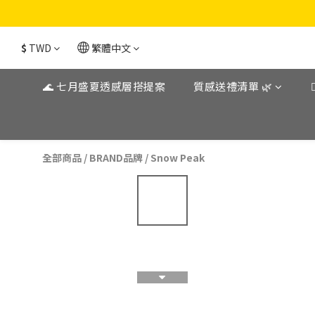
$
TWD
繁體中文
🌊 七月盛夏透感層搭提案
質感送禮清單 🌿
全部商品
/
BRAND品牌
/
Snow Peak