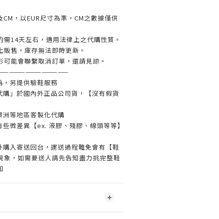
及CM，以EUR尺寸為準，CM之數據僅供
約需14天左右，適用法律上之代購性質。
上販售，庫存無法即時更新。
形可能會聯繫取消訂單，還請見諒。
—————————————
偽，另提供驗鞋服務
代購」於國內外正品公司貨，【沒有假貨
澳洲等地區客製化代購
些微差異【ex. 液膠、殘膠、線頭等等】
外購入寄送回台，運送過程難免會有【鞋
現象，如需要送人請先告知盡力挑完整鞋
知