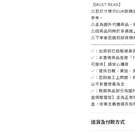
【MUST READ】
⚠若尺寸標示EUR歐碼
參考。
⚠此為國外代購商品，
⚠因商品同時於多通路
⚠下單後若遇到缺貨情
—————————————
✅：出貨前已檢驗過真
✅：本賣場商品皆是「
可提供】請安心購買
✅：提供日韓、美加、
✅：若因做工上問題，有
以不影響穿著為主
✅：鞋類商品部分為國
盒擠壓變型】此為正常
盒，完美主義者請先告
送貨及付款方式