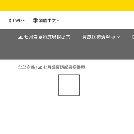
$
TWD
繁體中文
🌊 七月盛夏透感層搭提案
質感送禮清單 🌿
全部商品
/
🌊 七月盛夏透感層搭提案