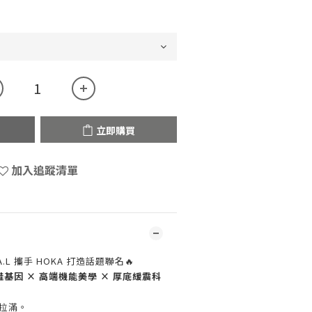
立即購買
加入追蹤清單
A.L
攜手
HOKA
打造話題聯名🔥
基因 × 高端機能美學 × 厚底緩震科
圍拉滿。