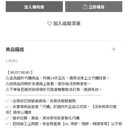
加入購物車
立即購買
加入追蹤清單
商品描述
L4SBC
【 MUST READ 】
⚠此為國外代購商品，約需14天左右，適用法律上之代購性質。
⚠因商品同時於多通路上販售，庫存無法即時更新。
⚠下單後若遇到缺貨情形可能會聯繫取消訂單，還請見諒。
——————————————————————————
✅：出貨前已檢驗過真偽，另提供驗鞋服務
✅：本賣場商品皆是「代購」於國內外正品公司貨，【沒有假貨可提
供】請安心購買
✅：提供日韓、美加、澳洲等地區客製化代購
✅：若因做工上問題，有些微差異【ex. 液膠、殘膠、線頭等等】以不影