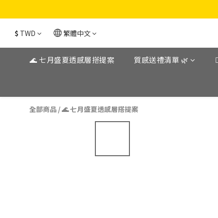
$
TWD
繁體中文
🌊 七月盛夏透感層搭提案
質感送禮清單 🌿
全部商品
/
🌊 七月盛夏透感層搭提案