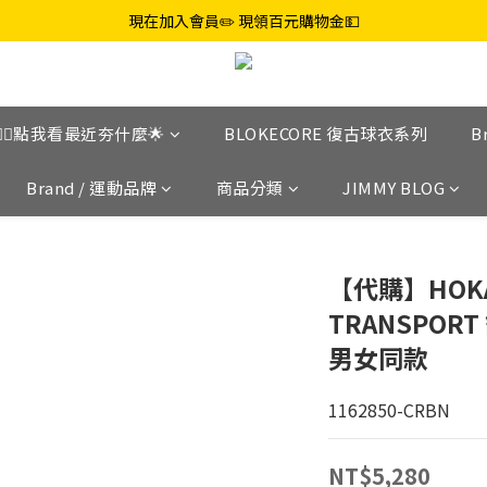
現在加入會員✏️ 現領百元購物金💵
👉🏼點我看最近夯什麼🌟
BLOKECORE 復古球衣系列
B
Brand / 運動品牌
商品分類
JIMMY BLOG
【代購】HOKA 
TRANSPO
男女同款
1162850-CRBN
NT$5,280