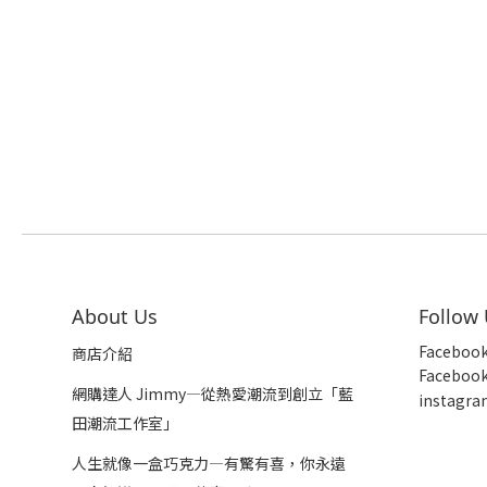
About Us
Follow
Faceboo
商店介紹
Faceboo
網購達人 Jimmy—從熱愛潮流到創立「藍
insta
gra
田潮流工作室」
人生就像一盒巧克力—有驚有喜，你永遠