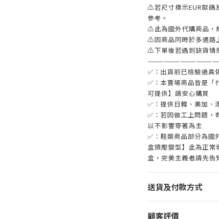
⚠若尺寸標示EUR歐碼
參考。
⚠此為國外代購商品，
⚠因商品同時於多通路
⚠下單後若遇到缺貨情
—————————————
✅：出貨前已檢驗過真
✅：本賣場商品皆是「
可提供】請安心購買
✅：提供日韓、美加、
✅：若因做工上問題，有
以不影響穿著為主
✅：鞋類商品部分為國
盒擠壓變型】此為正常
盒，完美主義者請先告
送貨及付款方式
顧客評價