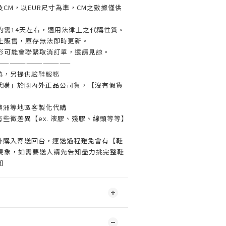
及CM，以EUR尺寸為準，CM之數據僅供
約需14天左右，適用法律上之代購性質。
上販售，庫存無法即時更新。
形可能會聯繫取消訂單，還請見諒。
—————————————
偽，另提供驗鞋服務
代購」於國內外正品公司貨，【沒有假貨
澳洲等地區客製化代購
些微差異【ex. 液膠、殘膠、線頭等等】
外購入寄送回台，運送過程難免會有【鞋
現象，如需要送人請先告知盡力挑完整鞋
知