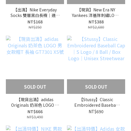
【出清】Nike Everyday
【現貨】New Era NY
Socks 雙層黑白長襪｜運動
Yankees 洋基隊刺繡LOGO
型男標配｜DD2795-011
運動休閒後背包｜紅/黑/藍/
NT$168
NT$388
灰
NT$250
NT$2,680
SOLD OUT
SOLD OUT
【現貨出清】adidas
【Stussy】Classic
Originals 奶茶色 LOGO 男
Embroidered Baseball
女款帽T 長袖 GT7301 XS
Cap｜S Logo / 8 Ball /
NT$666
NT$690
號
Box Logo｜Unisex
NT$3,490
Streetwear