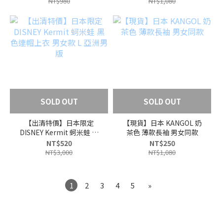
NT$980
NT$1,080
SOLD OUT
SOLD OUT
【出清特價】日本限定
【現貨】日本 KANGOL 奶
DISNEY Kermit 蚵米蛙 黑
茶色 薄款長袖 男女同款
色連帽上衣 男女款 L 亞洲
NT$520
NT$250
男版
NT$3,000
NT$1,080
1
2
3
4
5
»