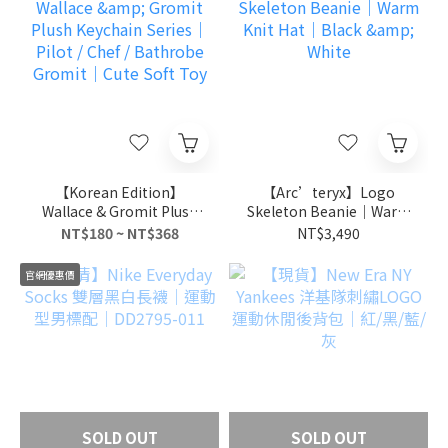
【Korean Edition】
【Arc’teryx】Logo
Wallace & Gromit Plush
Skeleton Beanie｜Warm
Keychain Series｜Pilot /
Knit Hat｜Black & White
NT$180 ~ NT$368
NT$3,490
Chef / Bathrobe Gromit
｜Cute Soft Toy
官網優惠價
SOLD OUT
SOLD OUT