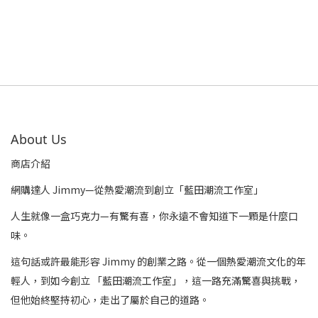
About Us
商店介紹
網購達人 Jimmy—從熱愛潮流到創立「藍田潮流工作室」
人生就像一盒巧克力—有驚有喜，你永遠不會知道下一顆是什麼口
味。
這句話或許最能形容 Jimmy 的創業之路。從一個熱愛潮流文化的年
輕人，到如今創立 「藍田潮流工作室」，這一路充滿驚喜與挑戰，
但他始終堅持初心，走出了屬於自己的道路。