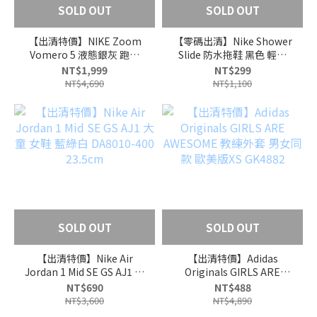
SOLD OUT
SOLD OUT
【出清特價】NIKE Zoom
【零碼出清】Nike Shower
Vomero 5 液態銀灰 跑鞋
Slide 防水拖鞋 黑色 輕量
HF7723-100 女鞋 23.5cm
男女款 CZ5478-001
NT$1,999
NT$299
NT$4,690
NT$1,100
SOLD OUT
SOLD OUT
【出清特價】Nike Air
【出清特價】Adidas
Jordan 1 Mid SE GS AJ1 大
Originals GIRLS ARE
童 女鞋 藍綠白 DA8010-
AWESOME 教練外套 男女
NT$690
NT$488
400 23.5cm
同款 歐美版XS GK4882
NT$3,600
NT$4,890