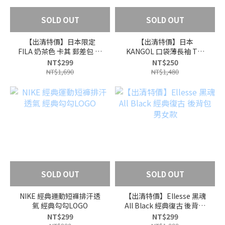
SOLD OUT
SOLD OUT
【出清特價】日本限定
【出清特價】日本
FILA 奶茶色 卡其 郵差包 大
KANGOL 口袋薄長袖 T恤
容量 男女款 情侶款
男女款 L號 亞洲版
NT$299
NT$250
NT$1,690
NT$1,480
SOLD OUT
SOLD OUT
NIKE 經典運動短褲排汗透
【出清特價】Ellesse 黑魂
氣 經典勾勾LOGO
All Black 經典復古 後背包
男女款
NT$299
NT$299