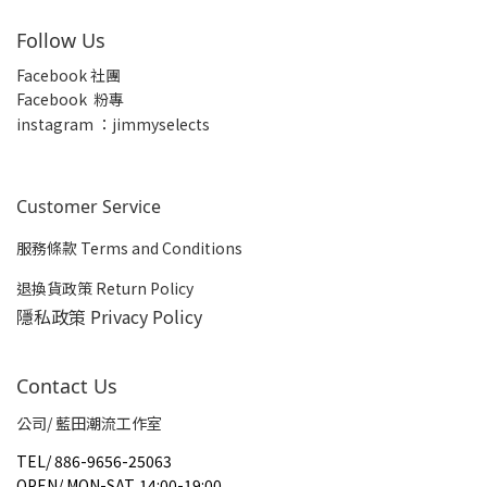
Follow Us
Facebook 社團
Facebook 粉專
insta
gram ：jimmyselects
Customer Service
服務條款 Terms and Conditions
退換貨政策 Return Policy
隱私政策 Privacy Policy
Contact Us
公司/ 藍田潮流工作室
TEL
/
886-9656-25063
OPEN
/
MON-SAT. 14:00-19:00