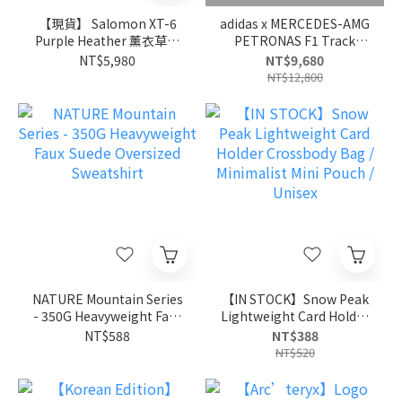
【現貨】 Salomon XT-6
adidas x MERCEDES-AMG
Purple Heather 薰衣草翠
PETRONAS F1 Track
菊紫越野鞋 L47690500 極
Jacket / Song Yuqi & Kimi
NT$5,980
NT$9,680
致山系/紫魂
Antonelli / JX0748
NT$12,800
NATURE Mountain Series
【IN STOCK】Snow Peak
- 350G Heavyweight Faux
Lightweight Card Holder
Suede Oversized
Crossbody Bag /
NT$588
NT$388
Sweatshirt
Minimalist Mini Pouch /
NT$520
Unisex